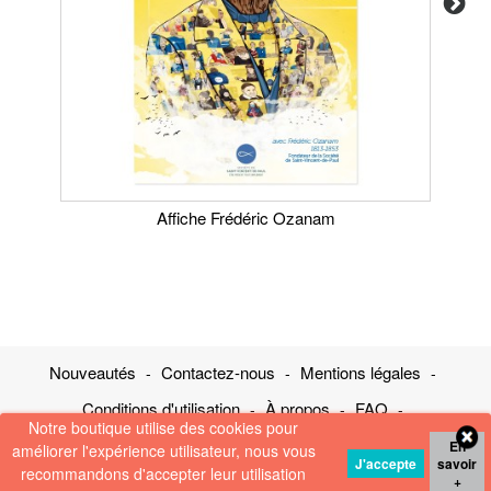
Affiche Frédéric Ozanam
Nouveautés
Contactez-nous
Mentions légales
Conditions d'utilisation
À propos
FAQ
Notre boutique utilise des cookies pour
Charte de confidentialité
Plan de site
En
améliorer l'expérience utilisateur, nous vous
J'accepte
savoir
recommandons d'accepter leur utilisation
www.ssvp.fr
+